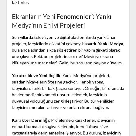
faktörler.
Ekranların Yeni Fenomenleri: Yankı
Medya’nın En İyi Projeleri
Son yıllarda televizyon ve dijital platformlarda yankılanan
projeler, izleyicilerin dikkatini çekmeyi başardı.
Yankı Medya
,
bu alanda adından sıkça söz ettiren bir yapım şirketi olarak
öne çıkıyor. Peki, bu projelerin sırrı ne? İzleyiciyi ekrana
kilitleyen unsurlar neler? Gelin, bu soruların peşine düşelim.
Yaratıcılık ve Yenilikçilik
: Yankı Medya'nın projeleri,
sıradan hikayelerin ötesine geçiyor. Her bir yapım,
izleyicilere farklı bir bakış açısı sunuyor. Örneğin, bir dramada
beklenmedik bir komedi unsuru eklemek, izleyicinin
duygusal yolculuğunu zenginleştiriyor. Bu tür yenilikler,
izleyicinin merakını artırıyor ve onları ekrana bağlıyor.
Karakter Derinliği
: Projelerdeki karakterler, izleyicinin
empati kurmasını sağlıyor. Her biri, kendi hikayesi ve
çatışmalarıyla derinlemesine işleniyor. Bu durum, izleyicinin