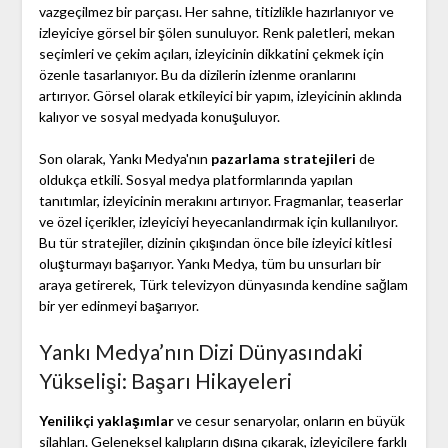
vazgeçilmez bir parçası. Her sahne, titizlikle hazırlanıyor ve
izleyiciye görsel bir şölen sunuluyor. Renk paletleri, mekan
seçimleri ve çekim açıları, izleyicinin dikkatini çekmek için
özenle tasarlanıyor. Bu da dizilerin izlenme oranlarını
artırıyor. Görsel olarak etkileyici bir yapım, izleyicinin aklında
kalıyor ve sosyal medyada konuşuluyor.
Son olarak, Yankı Medya'nın
pazarlama stratejileri
de
oldukça etkili. Sosyal medya platformlarında yapılan
tanıtımlar, izleyicinin merakını artırıyor. Fragmanlar, teaserlar
ve özel içerikler, izleyiciyi heyecanlandırmak için kullanılıyor.
Bu tür stratejiler, dizinin çıkışından önce bile izleyici kitlesi
oluşturmayı başarıyor. Yankı Medya, tüm bu unsurları bir
araya getirerek, Türk televizyon dünyasında kendine sağlam
bir yer edinmeyi başarıyor.
Yankı Medya’nın Dizi Dünyasındaki
Yükselişi: Başarı Hikayeleri
Yenilikçi yaklaşımlar
ve cesur senaryolar, onların en büyük
silahları. Geleneksel kalıpların dışına çıkarak, izleyicilere farklı