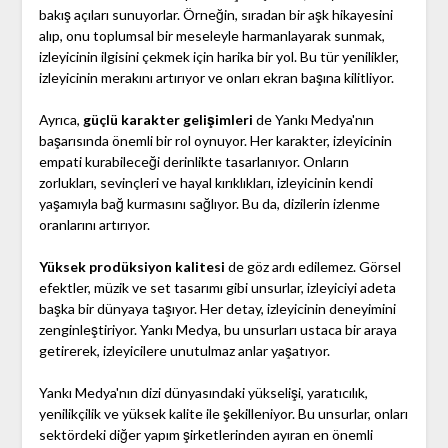
bakış açıları sunuyorlar. Örneğin, sıradan bir aşk hikayesini
alıp, onu toplumsal bir meseleyle harmanlayarak sunmak,
izleyicinin ilgisini çekmek için harika bir yol. Bu tür yenilikler,
izleyicinin merakını artırıyor ve onları ekran başına kilitliyor.
Ayrıca,
güçlü karakter gelişimleri
de Yankı Medya'nın
başarısında önemli bir rol oynuyor. Her karakter, izleyicinin
empati kurabileceği derinlikte tasarlanıyor. Onların
zorlukları, sevinçleri ve hayal kırıklıkları, izleyicinin kendi
yaşamıyla bağ kurmasını sağlıyor. Bu da, dizilerin izlenme
oranlarını artırıyor.
Yüksek prodüksiyon kalitesi
de göz ardı edilemez. Görsel
efektler, müzik ve set tasarımı gibi unsurlar, izleyiciyi adeta
başka bir dünyaya taşıyor. Her detay, izleyicinin deneyimini
zenginleştiriyor. Yankı Medya, bu unsurları ustaca bir araya
getirerek, izleyicilere unutulmaz anlar yaşatıyor.
Yankı Medya'nın dizi dünyasındaki yükselişi, yaratıcılık,
yenilikçilik ve yüksek kalite ile şekilleniyor. Bu unsurlar, onları
sektördeki diğer yapım şirketlerinden ayıran en önemli