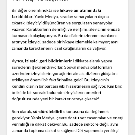
Bir diğer önemli nokta ise
hikaye anlatımındaki
farklılıklar
. Yankı Medya, sıradan senaryoların dışına
çıkarak, izleyiciyi düşündüren ve sorgulatan senaryolar
yazıyor. Karakterlerin derinliği ve gelişimi, izleyicinin empati
kurmasını kolaylaştırıyor. Bu da dizilerin izlenme oranlarını
artırıyor. İzleyici, sadece bir hikaye izlemekle kalmıyor; aynı
zamanda karakterlerin içsel çatışmalarını da yaşıyor.
Ayrıca,
izleyici geri bildirimlerini
dikkate alarak yapım
süreçlerini şekillendiriyorlar. Sosyal medya platformları
üzerinden izleyicilerin görüşlerini almak, dizilerin gidişatını
etkileyen önemli bir faktör haline geldi. Bu, izleyicinin
kendini dizinin bir parçası gibi hissetmesini sağlıyor. Kim bilir,
belki de bir sonraki bölümde izleyicilerin önerileri
doğrultusunda yeni bir karakter ortaya çıkacak!
Son olarak,
sürdürülebilirlik
konusuna da değinmek
gerekiyor. Yankı Medya, çevre dostu set tasarımları ve enerji
verimliliği ile dikkat çekiyor. Bu, sadece sektöre değil, aynı
zamanda topluma da katkı sağlıyor. Dizi yapımında yenilikçi