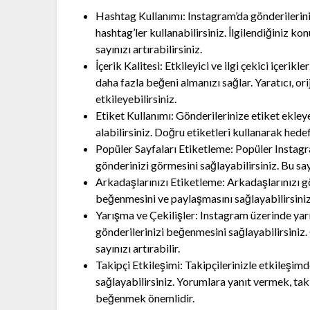
Hashtag Kullanımı: Instagram’da gönderilerinizi
hashtag’ler kullanabilirsiniz. İlgilendiğiniz ko
sayınızı artırabilirsiniz.
İçerik Kalitesi: Etkileyici ve ilgi çekici içeri
daha fazla beğeni almanızı sağlar. Yaratıcı, orij
etkileyebilirsiniz.
Etiket Kullanımı: Gönderilerinize etiket ekleyer
alabilirsiniz. Doğru etiketleri kullanarak hedef
Popüler Sayfaları Etiketleme: Popüler Instagra
gönderinizi görmesini sağlayabilirsiniz. Bu say
Arkadaşlarınızı Etiketleme: Arkadaşlarınızı gö
beğenmesini ve paylaşmasını sağlayabilirsiniz. 
Yarışma ve Çekilişler: Instagram üzerinde yarı
gönderilerinizi beğenmesini sağlayabilirsiniz
sayınızı artırabilir.
Takipçi Etkileşimi: Takipçilerinizle etkileşim
sağlayabilirsiniz. Yorumlara yanıt vermek, taki
beğenmek önemlidir.