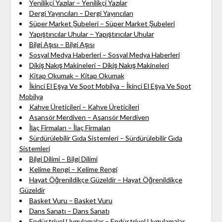
Yenilikçi Yazılar – Yenilikçi Yazılar
Dergi Yayıncıları – Dergi Yayıncıları
Süper Market Şubeleri – Süper Market Şubeleri
Yapıştırıcılar Uhular – Yapıştırıcılar Uhular
Bilgi Aşısı – Bilgi Aşısı
Sosyal Medya Haberleri – Sosyal Medya Haberleri
Dikiş Nakış Makineleri – Dikiş Nakış Makineleri
Kitap Okumak – Kitap Okumak
İkinci El Eşya Ve Spot Mobilya – İkinci El Eşya Ve Spot
Mobilya
Kahve Üreticileri – Kahve Üreticileri
Asansör Merdiven – Asansör Merdiven
İlaç Firmaları – İlaç Firmaları
Sürdürülebilir Gıda Sistemleri – Sürdürülebilir Gıda
Sistemleri
Bilgi Dilimi – Bilgi Dilimi
Kelime Rengi – Kelime Rengi
Hayat Öğrenildikçe Güzeldir – Hayat Öğrenildikçe
Güzeldir
Basket Vuru – Basket Vuru
Dans Sanatı – Dans Sanatı
Endüstriyel Uygulamalar – Endüstriyel Uygulamalar