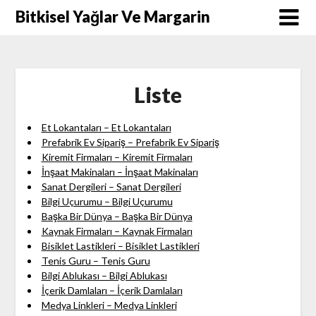
Skip
Bitkisel Yağlar Ve Margarin
to
content
Liste
Et Lokantaları – Et Lokantaları
Prefabrik Ev Sipariş – Prefabrik Ev Sipariş
Kiremit Firmaları – Kiremit Firmaları
İnşaat Makinaları – İnşaat Makinaları
Sanat Dergileri – Sanat Dergileri
Bilgi Uçurumu – Bilgi Uçurumu
Başka Bir Dünya – Başka Bir Dünya
Kaynak Firmaları – Kaynak Firmaları
Bisiklet Lastikleri – Bisiklet Lastikleri
Tenis Guru – Tenis Guru
Bilgi Ablukası – Bilgi Ablukası
İçerik Damlaları – İçerik Damlaları
Medya Linkleri – Medya Linkleri