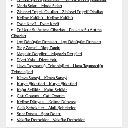
Moda Sırları – Moda Sırları
Zihinsel Engelli Okulları – Zihinsel Engelli Okulları
Kelime Kulübü – Kelime Kulübü
Evde Keyif – Evde Keyif
En Ucuz Su Arıtma Cihazları – En Ucuz Su Arıtma
Cihazları
Lpg Dönüşüm Firmaları – Lpg Dönüşüm Firmaları
Blog Zamiri – Blog Zamiri
Magazin Dergileri – Magazin Dergileri
Diyet Yolu – Diyet Yolu
Hava Taşımacılığı Teknolojileri – Hava Taşımacılığı
Teknolojileri
Kimya Sanayi – Kimya Sanayi
Kurye Şirketleri – Kurye Şirketleri
Kağıt Selülöz – Kağıt Selülöz
Çatı Onarımı – Çatı Onarımı
Kelime Dünyası – Kelime Dünyası
Akıllı Şebekeler – Akıllı Şebekeler
Spor Dostu – Spor Dostu
Vakıflar Dernekler – Vakıflar Dernekler