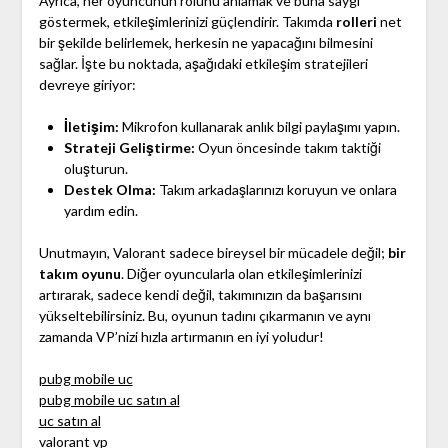
Ayrıca, her oyuncunun rolünü anlamak ve buna saygı
göstermek, etkileşimlerinizi güçlendirir. Takımda
rolleri
net
bir şekilde belirlemek, herkesin ne yapacağını bilmesini
sağlar. İşte bu noktada, aşağıdaki etkileşim stratejileri
devreye giriyor:
İletişim:
Mikrofon kullanarak anlık bilgi paylaşımı yapın.
Strateji Geliştirme:
Oyun öncesinde takım taktiği
oluşturun.
Destek Olma:
Takım arkadaşlarınızı koruyun ve onlara
yardım edin.
Unutmayın, Valorant sadece bireysel bir mücadele değil;
bir
takım oyunu
. Diğer oyuncularla olan etkileşimlerinizi
artırarak, sadece kendi değil, takımınızın da başarısını
yükseltebilirsiniz. Bu, oyunun tadını çıkarmanın ve aynı
zamanda VP’nizi hızla artırmanın en iyi yoludur!
pubg mobile uc
pubg mobile uc satın al
uc satın al
valorant vp