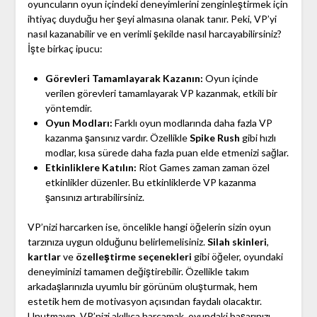
oyuncuların oyun içindeki deneyimlerini zenginleştirmek için
ihtiyaç duyduğu her şeyi almasına olanak tanır. Peki, VP’yi
nasıl kazanabilir ve en verimli şekilde nasıl harcayabilirsiniz?
İşte birkaç ipucu:
Görevleri Tamamlayarak Kazanın:
Oyun içinde
verilen görevleri tamamlayarak VP kazanmak, etkili bir
yöntemdir.
Oyun Modları:
Farklı oyun modlarında daha fazla VP
kazanma şansınız vardır. Özellikle
Spike Rush
gibi hızlı
modlar, kısa sürede daha fazla puan elde etmenizi sağlar.
Etkinliklere Katılın:
Riot Games zaman zaman özel
etkinlikler düzenler. Bu etkinliklerde VP kazanma
şansınızı artırabilirsiniz.
VP’nizi harcarken ise, öncelikle hangi öğelerin sizin oyun
tarzınıza uygun olduğunu belirlemelisiniz.
Silah skinleri
,
kartlar
ve
özelleştirme seçenekleri
gibi öğeler, oyundaki
deneyiminizi tamamen değiştirebilir. Özellikle takım
arkadaşlarınızla uyumlu bir görünüm oluşturmak, hem
estetik hem de motivasyon açısından faydalı olacaktır.
Unutmayın, VP’nizi akıllıca harcamak, oyundaki başarınızı