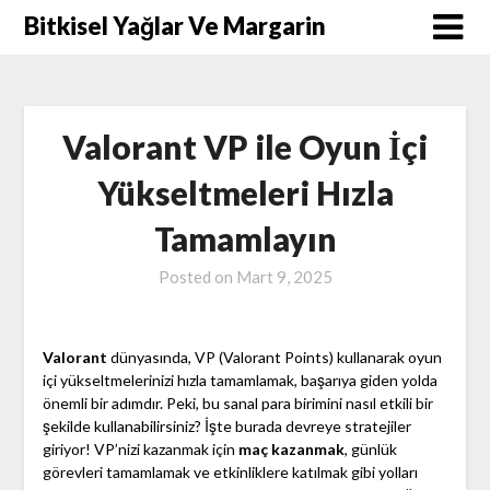
Skip
Bitkisel Yağlar Ve Margarin
to
content
Valorant VP ile Oyun İçi
Yükseltmeleri Hızla
Tamamlayın
Posted on
Mart 9, 2025
Valorant
dünyasında, VP (Valorant Points) kullanarak oyun
içi yükseltmelerinizi hızla tamamlamak, başarıya giden yolda
önemli bir adımdır. Peki, bu sanal para birimini nasıl etkili bir
şekilde kullanabilirsiniz? İşte burada devreye stratejiler
giriyor! VP’nizi kazanmak için
maç kazanmak
, günlük
görevleri tamamlamak ve etkinliklere katılmak gibi yolları