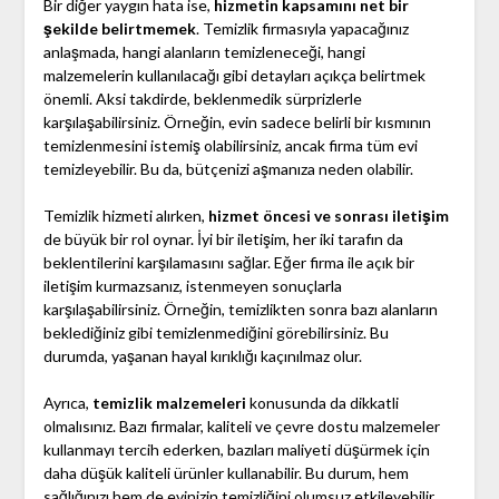
Bir diğer yaygın hata ise,
hizmetin kapsamını net bir
şekilde belirtmemek
. Temizlik firmasıyla yapacağınız
anlaşmada, hangi alanların temizleneceği, hangi
malzemelerin kullanılacağı gibi detayları açıkça belirtmek
önemli. Aksi takdirde, beklenmedik sürprizlerle
karşılaşabilirsiniz. Örneğin, evin sadece belirli bir kısmının
temizlenmesini istemiş olabilirsiniz, ancak firma tüm evi
temizleyebilir. Bu da, bütçenizi aşmanıza neden olabilir.
Temizlik hizmeti alırken,
hizmet öncesi ve sonrası iletişim
de büyük bir rol oynar. İyi bir iletişim, her iki tarafın da
beklentilerini karşılamasını sağlar. Eğer firma ile açık bir
iletişim kurmazsanız, istenmeyen sonuçlarla
karşılaşabilirsiniz. Örneğin, temizlikten sonra bazı alanların
beklediğiniz gibi temizlenmediğini görebilirsiniz. Bu
durumda, yaşanan hayal kırıklığı kaçınılmaz olur.
Ayrıca,
temizlik malzemeleri
konusunda da dikkatli
olmalısınız. Bazı firmalar, kaliteli ve çevre dostu malzemeler
kullanmayı tercih ederken, bazıları maliyeti düşürmek için
daha düşük kaliteli ürünler kullanabilir. Bu durum, hem
sağlığınızı hem de evinizin temizliğini olumsuz etkileyebilir.