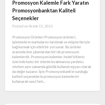
Promosyon Kalemle Fark Yaratın
Promosyonbanktan Kaliteli
Seçenekler
Posted on
Aralık 15, 2023
Promosyon Ürünleri Promosyon ürünleri,
işletmelerin markalarını tanıtmak ve müşterileriyle
bağ kurmak için etkili bir yol sunar. Bu ürünler
arasında öne çıkanlardan biri de promosyon
kalemlerdir. Promosyon kalemler, hedef kitleniz
üzerinde kalıcı bir izlenim bırakmanıza yardımcı
olurken aynı zamanda günlük kullanım eşyası olarak
da değer kazanır. İşte Promosyonbank'ın sunduğu
kaliteli seçeneklerle promosyon kalemlerini
kullanarak nasıl fark…