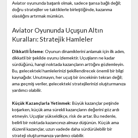
Aviator oyununda başarılı olmak, sadece şansa bağlı değil;
doğru stratejiler ve taktiklerle birleştiğinde, kazanma
olasılığını artırmak mümkün.
Aviator Oyununda Uçuşun Altın
Kuralları: Stratejik Hamleler
Dikkatli İzleme
: Oyunun dinamiklerini anlamak için ilk adım,
dikkatli bir şekilde oyunu izlemektir. Uçuşların ne kadar
sürdüğünü, hangi noktada kazançların arttığını gözlemleyin.
Bu, gelecekteki hamlelerinizi şekillendirecek önemli bir bilgi
kaynağıdır. Unutmayın, her uçuş bir öncekinin tekrarı değil;
ama geçmiş veriler, gelecekteki stratejilerinizi oluşturmanıza
yardımcı olabilir.
Küçük Kazançlarla Yetinmek
: Büyük kazançlar peşinde
koşarken, küçük ama sürekli kazançların değerini göz ardı
etmeyin. Uçuşlar yükseldikçe, risk de artar. Bu nedenle,
belirli bir noktada kazancınızı almayı düşünün. Küçük ama
düzenli kazançlar, uzun vadede daha sürdürülebilir bir
strateji oluşturmanıza yardımcı olabilir.