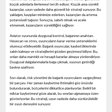
küçük adımlarla ilerlemeyi tercih ediyor. Küçük ama sürekli
kazançlar, uzun vadede daha güvenli bir strateji sunuyor. Bu
yaklaşım, kayıpları minimize ederken, kazançları da artırma
potansiyeli taşıyor. Sonuçta, sabırlı olmak ve acele
etmemek, kazançların sürekliliğini sağlıyor.
Aviator oyununda duygusal kontrol, başarının anahtarı.
Heyecan ve stres, oyuncuların karar verme yeteneklerini
olumsuz etkileyebilir. Başarılı oyuncular, kaybettiklerinde
sakin kalmayı ve stratejilerini gözden geçirmeyi biliyor. Bu,
onları daha mantıklı ve hesaplı kararlar almaya yönlendiriyor.
Duygusal dalgalanmalarla başa çıkmak, oyunun getirdiği
baskıyı azaltıyor.
Son olarak, risk yönetimi de başarılı oyuncuların vazgeçilmez
bir parçası. Her zaman kaybetme ihtimalini göz önünde
bulundurarak, bütçelerini dikkatlice planlıyorlar. Belirli bir
miktar kaybetmeyi göze alarak, bu sınırları aşmamaya özen
gösteriyorlar. Bu strateji, uzun vadede daha sürdürülebilir
bir oyun deneyimi sunuyor.