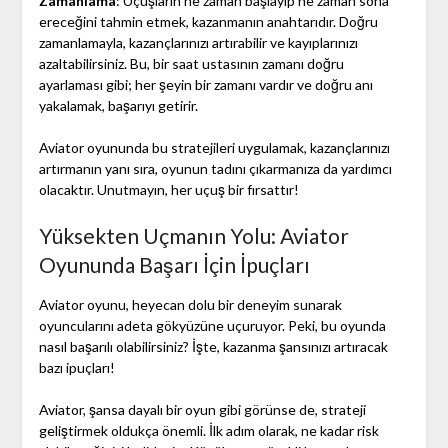
Zamanlama
: Uçuşların ne zaman başlayıp ne zaman sona
ereceğini tahmin etmek, kazanmanın anahtarıdır. Doğru
zamanlamayla, kazançlarınızı artırabilir ve kayıplarınızı
azaltabilirsiniz. Bu, bir saat ustasının zamanı doğru
ayarlaması gibi; her şeyin bir zamanı vardır ve doğru anı
yakalamak, başarıyı getirir.
Aviator oyununda bu stratejileri uygulamak, kazançlarınızı
artırmanın yanı sıra, oyunun tadını çıkarmanıza da yardımcı
olacaktır. Unutmayın, her uçuş bir fırsattır!
Yüksekten Uçmanın Yolu: Aviator
Oyununda Başarı İçin İpuçları
Aviator oyunu, heyecan dolu bir deneyim sunarak
oyuncularını adeta gökyüzüne uçuruyor. Peki, bu oyunda
nasıl başarılı olabilirsiniz? İşte, kazanma şansınızı artıracak
bazı ipuçları!
Aviator, şansa dayalı bir oyun gibi görünse de, strateji
geliştirmek oldukça önemli. İlk adım olarak, ne kadar risk