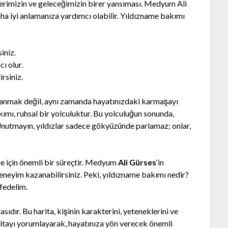
kilerimizin ve geleceğimizin birer yansıması. Medyum Ali
aha iyi anlamanıza yardımcı olabilir. Yıldızname bakımı
iniz.
ı olur.
irsiniz.
kazanmak değil, aynı zamanda hayatınızdaki karmaşayı
ımı, ruhsal bir yolculuktur. Bu yolculuğun sonunda,
Unutmayın, yıldızlar sadece gökyüzünde parlamaz; onlar,
nge için önemli bir süreçtir. Medyum
Ali Gürses
‘in
eneyim kazanabilirsiniz. Peki, yıldızname bakımı nedir?
şfedelim.
ıdır. Bu harita, kişinin karakterini, yeteneklerini ve
itayı yorumlayarak, hayatınıza yön verecek önemli