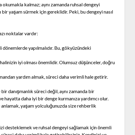
rita okumakla kalmaz; aynı zamanda ruhsal dengeyi
lı bir yaşam sürmek için gereklidir. Peki, bu dengeyi nasıl
zı noktalar vardır:
li dönemlerde yapılmalıdır. Bu, gökyüzündeki
alinizin iyi olması önemlidir. Olumsuz düşünceler, doğru
ndan yardım almak, süreci daha verimli hale getirir.
bir danışmanlık süreci değil, aynı zamanda bir
ve hayatta daha iyi bir denge kurmanıza yardımcı olur.
arı anlamak, yaşam yolculuğunuzda size rehberlik
nizi desteklemek ve ruhsal dengeyi sağlamak için önemli
üreci daha verimli hale getirebilirsiniz. Kendinizi ve