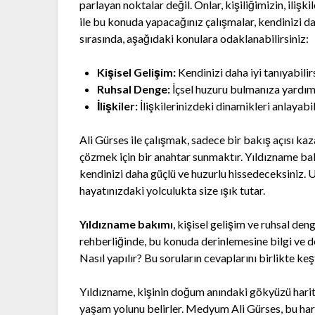
parlayan noktalar değil. Onlar, kişiliğimizin, iliş
ile bu konuda yapacağınız çalışmalar, kendinizi d
sırasında, aşağıdaki konulara odaklanabilirsiniz:
Kişisel Gelişim:
Kendinizi daha iyi tanıyabilirs
Ruhsal Denge:
İçsel huzuru bulmanıza yardımc
İlişkiler:
İlişkilerinizdeki dinamikleri anlayabil
Ali Gürses ile çalışmak, sadece bir bakış açısı 
çözmek için bir anahtar sunmaktır. Yıldızname bak
kendinizi daha güçlü ve huzurlu hissedeceksiniz. 
hayatınızdaki yolculukta size ışık tutar.
Yıldızname bakımı
, kişisel gelişim ve ruhsal de
rehberliğinde, bu konuda derinlemesine bilgi ve d
Nasıl yapılır? Bu soruların cevaplarını birlikte ke
Yıldızname, kişinin doğum anındaki gökyüzü haritas
yaşam yolunu belirler. Medyum Ali Gürses, bu har