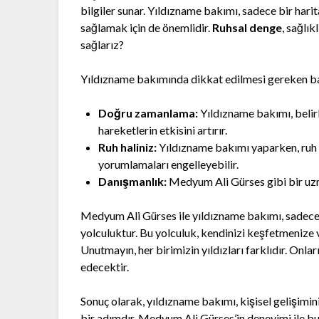
bilgiler sunar. Yıldızname bakımı, sadece bir ha
sağlamak için de önemlidir.
Ruhsal denge
, sağlık
sağlarız?
Yıldızname bakımında dikkat edilmesi gereken ba
Doğru zamanlama:
Yıldızname bakımı, belir
hareketlerin etkisini artırır.
Ruh haliniz:
Yıldızname bakımı yaparken, ruh h
yorumlamaları engelleyebilir.
Danışmanlık:
Medyum Ali Gürses gibi bir uzma
Medyum Ali Gürses ile yıldızname bakımı, sadece 
yolculuktur. Bu yolculuk, kendinizi keşfetmenize 
Unutmayın, her birimizin yıldızları farklıdır. Onl
edecektir.
Sonuç olarak, yıldızname bakımı, kişisel gelişimi
bir adımdır. Medyum Ali Gürses’in deneyimi ile bu s