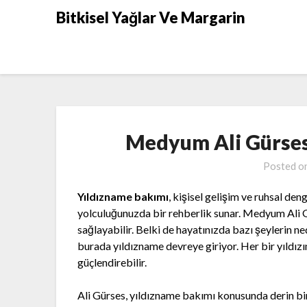
Skip
Bitkisel Yağlar Ve Margarin
to
content
Medyum Ali Gürses
Posted o
Yıldızname bakımı
, kişisel gelişim ve ruhsal deng
yolculuğunuzda bir rehberlik sunar. Medyum Ali G
sağlayabilir. Belki de hayatınızda bazı şeylerin n
burada yıldızname devreye giriyor. Her bir yıldızın
güçlendirebilir.
Ali Gürses, yıldızname bakımı konusunda derin bir