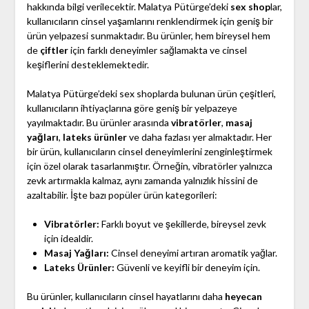
hakkında bilgi verilecektir. Malatya Pütürge’deki
sex shop
lar,
kullanıcıların cinsel yaşamlarını renklendirmek için geniş bir
ürün yelpazesi sunmaktadır. Bu ürünler, hem bireysel hem
de
çiftler
için farklı deneyimler sağlamakta ve cinsel
keşiflerini desteklemektedir.
Malatya Pütürge’deki sex shoplarda bulunan ürün çeşitleri,
kullanıcıların ihtiyaçlarına göre geniş bir yelpazeye
yayılmaktadır. Bu ürünler arasında
vibratörler
,
masaj
yağları
,
lateks ürünler
ve daha fazlası yer almaktadır. Her
bir ürün, kullanıcıların cinsel deneyimlerini zenginleştirmek
için özel olarak tasarlanmıştır. Örneğin, vibratörler yalnızca
zevk artırmakla kalmaz, aynı zamanda yalnızlık hissini de
azaltabilir. İşte bazı popüler ürün kategorileri:
Vibratörler:
Farklı boyut ve şekillerde, bireysel zevk
için idealdir.
Masaj Yağları:
Cinsel deneyimi artıran aromatik yağlar.
Lateks Ürünler:
Güvenli ve keyifli bir deneyim için.
Bu ürünler, kullanıcıların cinsel hayatlarını daha
heyecan