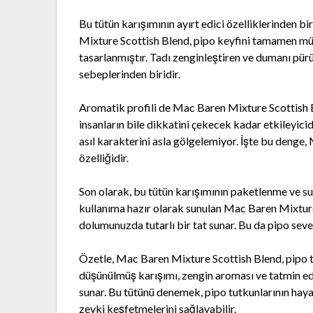
Bu tütün karışımının ayırt edici özelliklerinden bi
Mixture Scottish Blend, pipo keyfini tamamen müm
tasarlanmıştır. Tadı zenginleştiren ve dumanı pürüz
sebeplerinden biridir.
Aromatik profili de Mac Baren Mixture Scottish Bl
insanların bile dikkatini çekecek kadar etkileyici
asıl karakterini asla gölgelemiyor. İşte bu denge
özelliğidir.
Son olarak, bu tütün karışımının paketlenme ve 
kullanıma hazır olarak sunulan Mac Baren Mixture S
dolumunuzda tutarlı bir tat sunar. Bu da pipo seve
Özetle, Mac Baren Mixture Scottish Blend, pipo t
düşünülmüş karışımı, zengin aroması ve tatmin ed
sunar. Bu tütünü denemek, pipo tutkunlarının haya
zevki keşfetmelerini sağlayabilir.