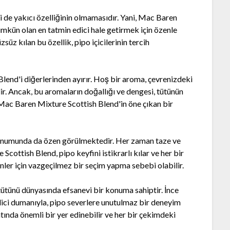
ri de yakıcı özelliğinin olmamasıdır. Yani, Mac Baren
kün olan en tatmin edici hale getirmek için özenle
süz kılan bu özellik, pipo içicilerinin tercih
end'i diğerlerinden ayırır. Hoş bir aroma, çevrenizdeki
dir. Ancak, bu aromaların doğallığı ve dengesi, tütünün
, Mac Baren Mixture Scottish Blend'in öne çıkan bir
sunumunda da özen görülmektedir. Her zaman taze ve
cottish Blend, pipo keyfini istikrarlı kılar ve her bir
nler için vazgeçilmez bir seçim yapma sebebi olabilir.
ütünü dünyasında efsanevi bir konuma sahiptir. İnce
ici dumanıyla, pipo severlere unutulmaz bir deneyim
tında önemli bir yer edinebilir ve her bir çekimdeki