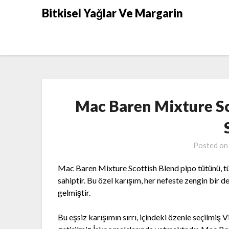
Skip
Bitkisel Yağlar Ve Margarin
to
content
Mac Baren Mixture Sc
Posted o
Mac Baren Mixture Scottish Blend pipo tütünü, tüt
sahiptir. Bu özel karışım, her nefeste zengin bir d
gelmiştir.
Bu eşsiz karışımın sırrı, içindeki özenle seçilmiş