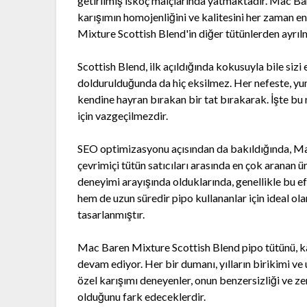
getirilmiş İskoç malçlarında yatmaktadır. Mac Bare
karışımın homojenliğini ve kalitesini her zaman en
Mixture Scottish Blend'in diğer tütünlerden ayrılm
Scottish Blend, ilk açıldığında kokusuyla bile sizi 
doldurulduğunda da hiç eksilmez. Her nefeste, yum
kendine hayran bırakan bir tat bırakarak. İşte bu
için vazgeçilmezdir.
SEO optimizasyonu açısından da bakıldığında, Mac
çevrimiçi tütün satıcıları arasında en çok aranan ür
deneyimi arayışında olduklarında, genellikle bu e
hem de uzun süredir pipo kullananlar için ideal ol
tasarlanmıştır.
Mac Baren Mixture Scottish Blend pipo tütünü, kal
devam ediyor. Her bir dumanı, yılların birikimi ve 
özel karışımı deneyenler, onun benzersizliği ve 
olduğunu fark edeceklerdir.