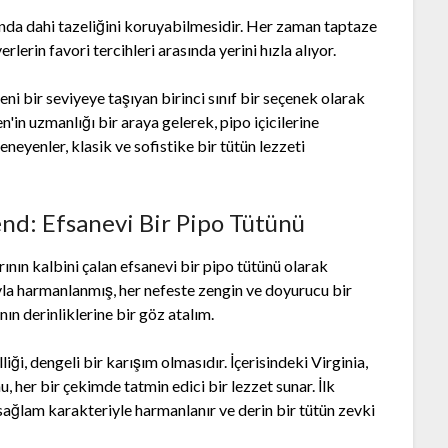
ığında dahi tazeliğini koruyabilmesidir. Her zaman taptaze
lerin favori tercihleri arasında yerini hızla alıyor.
i bir seviyeye taşıyan birinci sınıf bir seçenek olarak
'in uzmanlığı bir araya gelerek, pipo içicilerine
neyenler, klasik ve sofistike bir tütün lezzeti
nd: Efsanevi Bir Pipo Tütünü
nın kalbini çalan efsanevi bir pipo tütünü olarak
ğıyla harmanlanmış, her nefeste zengin ve doyurucu bir
ın derinliklerine bir göz atalım.
ği, dengeli bir karışım olmasıdır. İçerisindeki Virginia,
, her bir çekimde tatmin edici bir lezzet sunar. İlk
in sağlam karakteriyle harmanlanır ve derin bir tütün zevki