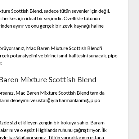
ure Scottish Blend, sadece tütün sevenler için değil,
herkes için ideal bir seçimdir. Özellikle tütünün
rinden ayırır ve onu gerçek bir zevk kaynağı haline
 görüyorsanız, Mac Baren Mixture Scottish Blend'i
k potansiyelini ve birinci sınıf kalitesini sunacak, pipo
r.
 Baren Mixture Scottish Blend
yorsanız, Mac Baren Mixture Scottish Blend tam da
yılların deneyimi ve ustalığıyla harmanlanmış, pipo
nizde sizi etkileyen zengin bir kokuya sahip. Buram
larını ve o eşsiz Highlands ruhunu çağrıştırıyor. İlk
iyle karşılaşıyorsunuz. Tütün yapraklarının ustaca