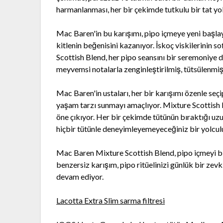
harmanlanması, her bir çekimde tutkulu bir tat yol
Mac Baren'in bu karışımı, pipo içmeye yeni başla
kitlenin beğenisini kazanıyor. İskoç viskilerinin so
Scottish Blend, her pipo seansını bir seremoniye dön
meyvemsi notalarla zenginleştirilmiş, tütsülenmi
Mac Baren'in ustaları, her bir karışımı özenle seçip
yaşam tarzı sunmayı amaçlıyor. Mixture Scottish 
öne çıkıyor. Her bir çekimde tütünün bıraktığı uzun
hiçbir tütünle deneyimleyemeyeceğiniz bir yolculu
Mac Baren Mixture Scottish Blend, pipo içmeyi bir
benzersiz karışım, pipo ritüelinizi günlük bir zevk
devam ediyor.
Lacotta Extra Slim sarma filtresi