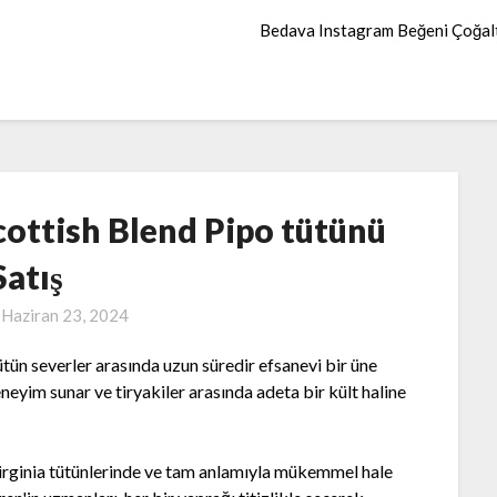
Bedava Instagram Beğeni Çoğa
ottish Blend Pipo tütünü
Satış
n
Haziran 23, 2024
ün severler arasında uzun süredir efsanevi bir üne
eneyim sunar ve tiryakiler arasında adeta bir kült haline
 Virginia tütünlerinde ve tam anlamıyla mükemmel hale