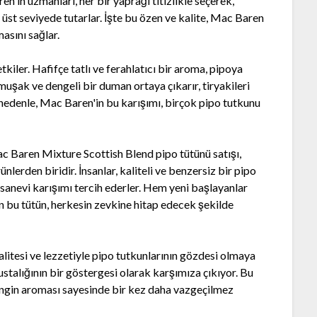
n'in uzmanları, her bir yaprağı titizlikle seçerek,
 üst seviyede tutarlar. İşte bu özen ve kalite, Mac Baren
asını sağlar.
etkiler. Hafifçe tatlı ve ferahlatıcı bir aroma, pipoya
uşak ve dengeli bir duman ortaya çıkarır, tiryakileri
 nedenle, Mac Baren'in bu karışımı, birçok pipo tutkunu
 Baren Mixture Scottish Blend pipo tütünü satışı,
ünlerden biridir. İnsanlar, kaliteli ve benzersiz bir pipo
fsanevi karışımı tercih ederler. Hem yeni başlayanlar
an bu tütün, herkesin zevkine hitap edecek şekilde
itesi ve lezzetiyle pipo tutkunlarının gözdesi olmaya
ustalığının bir göstergesi olarak karşımıza çıkıyor. Bu
zengin aroması sayesinde bir kez daha vazgeçilmez