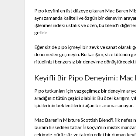
Pipo keyfini en üst düzeye çıkaran Mac Baren Mixt
aynı zamanda kaliteli ve özgün bir deneyim arayan 
işlenmesindeki ustalık ve özen, bu blend'i diğerle
getirir.
Eğer siz de pipo içmeyi bir zevk ve sanat olarak
denemeden geçmeyin. Bu karışım, size tütünün gerçe
ritüelinizi benzersiz bir deneyime dönüştürecekti
Keyifli Bir Pipo Deneyimi: Mac
Pipo tutkunları için vazgeçilmez bir deneyim arı
aradığınız tütün çeşidi olabilir. Bu özel karışım, 
içicilerinin beklentilerini aşan bir aroma sunuyor.
Mac Baren'in Mixture Scottish Blend'i, ilk nefesi
buram hissedilen tatlar, İskoçya'nın mistik manzara
çekimde, pürüzsüz ve tatmin edici bir duman keyf