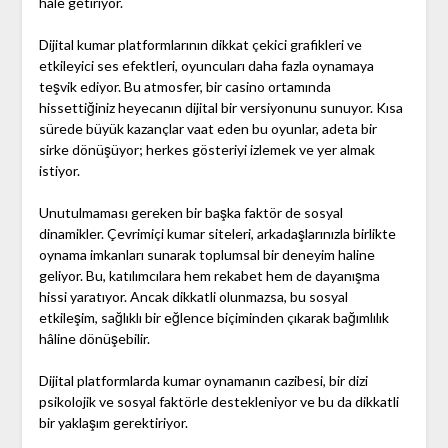
hale getiriyor.
Dijital kumar platformlarının dikkat çekici grafikleri ve
etkileyici ses efektleri, oyuncuları daha fazla oynamaya
teşvik ediyor. Bu atmosfer, bir casino ortamında
hissettiğiniz heyecanın dijital bir versiyonunu sunuyor. Kısa
sürede büyük kazançlar vaat eden bu oyunlar, adeta bir
sirke dönüşüyor; herkes gösteriyi izlemek ve yer almak
istiyor.
Unutulmaması gereken bir başka faktör de sosyal
dinamikler. Çevrimiçi kumar siteleri, arkadaşlarınızla birlikte
oynama imkanları sunarak toplumsal bir deneyim haline
geliyor. Bu, katılımcılara hem rekabet hem de dayanışma
hissi yaratıyor. Ancak dikkatli olunmazsa, bu sosyal
etkileşim, sağlıklı bir eğlence biçiminden çıkarak bağımlılık
hâline dönüşebilir.
Dijital platformlarda kumar oynamanın cazibesi, bir dizi
psikolojik ve sosyal faktörle destekleniyor ve bu da dikkatli
bir yaklaşım gerektiriyor.