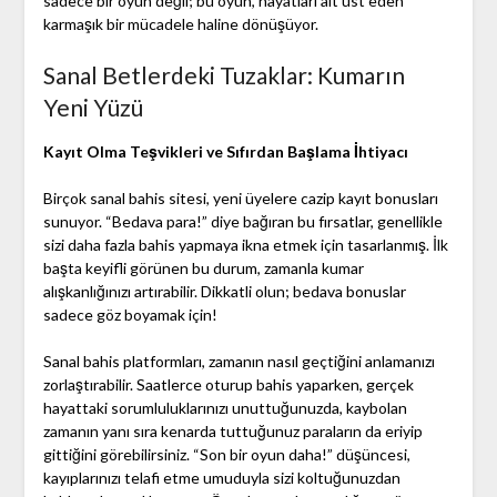
sadece bir oyun değil; bu oyun, hayatları alt üst eden
karmaşık bir mücadele haline dönüşüyor.
Sanal Betlerdeki Tuzaklar: Kumarın
Yeni Yüzü
Kayıt Olma Teşvikleri ve Sıfırdan Başlama İhtiyacı
Birçok sanal bahis sitesi, yeni üyelere cazip kayıt bonusları
sunuyor. “Bedava para!” diye bağıran bu fırsatlar, genellikle
sizi daha fazla bahis yapmaya ikna etmek için tasarlanmış. İlk
başta keyifli görünen bu durum, zamanla kumar
alışkanlığınızı artırabilir. Dikkatli olun; bedava bonuslar
sadece göz boyamak için!
Sanal bahis platformları, zamanın nasıl geçtiğini anlamanızı
zorlaştırabilir. Saatlerce oturup bahis yaparken, gerçek
hayattaki sorumluluklarınızı unuttuğunuzda, kaybolan
zamanın yanı sıra kenarda tuttuğunuz paraların da eriyip
gittiğini görebilirsiniz. “Son bir oyun daha!” düşüncesi,
kayıplarınızı telafi etme umuduyla sizi koltuğunuzdan