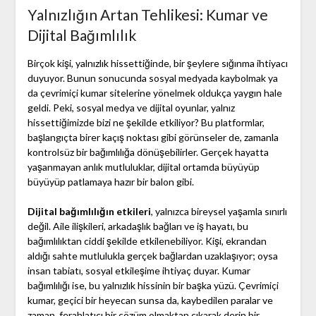
Yalnızlığın Artan Tehlikesi: Kumar ve
Dijital Bağımlılık
Birçok kişi, yalnızlık hissettiğinde, bir şeylere sığınma ihtiyacı
duyuyor. Bunun sonucunda sosyal medyada kaybolmak ya
da çevrimiçi kumar sitelerine yönelmek oldukça yaygın hale
geldi. Peki, sosyal medya ve dijital oyunlar, yalnız
hissettiğimizde bizi ne şekilde etkiliyor? Bu platformlar,
başlangıçta birer kaçış noktası gibi görünseler de, zamanla
kontrolsüz bir bağımlılığa dönüşebilirler. Gerçek hayatta
yaşanmayan anlık mutluluklar, dijital ortamda büyüyüp
büyüyüp patlamaya hazır bir balon gibi.
Dijital bağımlılığın etkileri
, yalnızca bireysel yaşamla sınırlı
değil. Aile ilişkileri, arkadaşlık bağları ve iş hayatı, bu
bağımlılıktan ciddi şekilde etkilenebiliyor. Kişi, ekrandan
aldığı sahte mutlulukla gerçek bağlardan uzaklaşıyor; oysa
insan tabiatı, sosyal etkileşime ihtiyaç duyar. Kumar
bağımlılığı ise, bu yalnızlık hissinin bir başka yüzü. Çevrimiçi
kumar, geçici bir heyecan sunsa da, kaybedilen paralar ve
zaman, ferahlatıcı bir çözüm olmaktan çıkarak derin bir