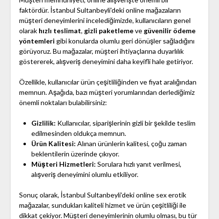
faktördür. İstanbul Sultanbeyli’deki online mağazaların
müşteri deneyimlerini incelediğimizde, kullanıcıların genel
olarak
hızlı teslimat
,
gizli paketleme
ve
güvenilir ödeme
yöntemleri
gibi konularda olumlu geri dönüşler sağladığını
görüyoruz. Bu mağazalar, müşteri ihtiyaçlarına duyarlılık
göstererek, alışveriş deneyimini daha keyifli hale getiriyor.
Özellikle, kullanıcılar ürün çeşitliliğinden ve fiyat aralığından
memnun. Aşağıda, bazı müşteri yorumlarından derlediğimiz
önemli noktaları bulabilirsiniz:
Gizlilik:
Kullanıcılar, siparişlerinin gizli bir şekilde teslim
edilmesinden oldukça memnun.
Ürün Kalitesi:
Alınan ürünlerin kalitesi, çoğu zaman
beklentilerin üzerinde çıkıyor.
Müşteri Hizmetleri:
Sorulara hızlı yanıt verilmesi,
alışveriş deneyimini olumlu etkiliyor.
Sonuç olarak, İstanbul Sultanbeyli’deki online sex erotik
mağazalar, sundukları kaliteli hizmet ve ürün çeşitliliği ile
dikkat çekiyor. Müşteri deneyimlerinin olumlu olması, bu tür