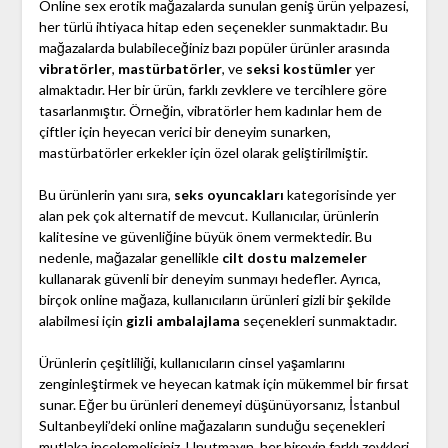
Online sex erotik mağazalarda sunulan geniş ürün yelpazesi,
her türlü ihtiyaca hitap eden seçenekler sunmaktadır. Bu
mağazalarda bulabileceğiniz bazı popüler ürünler arasında
vibratörler
,
mastürbatörler
, ve
seksi kostümler
yer
almaktadır. Her bir ürün, farklı zevklere ve tercihlere göre
tasarlanmıştır. Örneğin, vibratörler hem kadınlar hem de
çiftler için heyecan verici bir deneyim sunarken,
mastürbatörler erkekler için özel olarak geliştirilmiştir.
Bu ürünlerin yanı sıra,
seks oyuncakları
kategorisinde yer
alan pek çok alternatif de mevcut. Kullanıcılar, ürünlerin
kalitesine ve güvenliğine büyük önem vermektedir. Bu
nedenle, mağazalar genellikle
cilt dostu malzemeler
kullanarak güvenli bir deneyim sunmayı hedefler. Ayrıca,
birçok online mağaza, kullanıcıların ürünleri gizli bir şekilde
alabilmesi için
gizli ambalajlama
seçenekleri sunmaktadır.
Ürünlerin çeşitliliği, kullanıcıların cinsel yaşamlarını
zenginleştirmek ve heyecan katmak için mükemmel bir fırsat
sunar. Eğer bu ürünleri denemeyi düşünüyorsanız, İstanbul
Sultanbeyli’deki online mağazaların sunduğu seçenekleri
mutlaka incelemelisiniz. Unutmayın, her bireyin farklı zevkleri