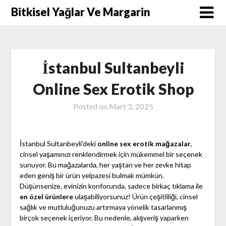
Skip
Bitkisel Yağlar Ve Margarin
to
content
İstanbul Sultanbeyli
Online Sex Erotik Shop
Posted on
Mart 3, 2025
İstanbul Sultanbeyli’deki
online sex erotik mağazalar
,
cinsel yaşamınızı renklendirmek için mükemmel bir seçenek
sunuyor. Bu mağazalarda, her yaştan ve her zevke hitap
eden geniş bir ürün yelpazesi bulmak mümkün.
Düşünsenize, evinizin konforunda, sadece birkaç tıklama ile
en özel ürünlere
ulaşabiliyorsunuz! Ürün çeşitliliği, cinsel
sağlık ve mutluluğunuzu artırmaya yönelik tasarlanmış
birçok seçenek içeriyor. Bu nedenle, alışveriş yaparken