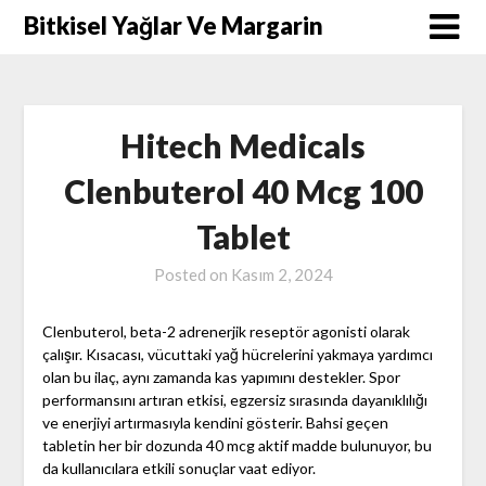
Skip
Bitkisel Yağlar Ve Margarin
to
content
Hitech Medicals
Clenbuterol 40 Mcg 100
Tablet
Posted on
Kasım 2, 2024
Clenbuterol, beta-2 adrenerjik reseptör agonisti olarak
çalışır. Kısacası, vücuttaki yağ hücrelerini yakmaya yardımcı
olan bu ilaç, aynı zamanda kas yapımını destekler. Spor
performansını artıran etkisi, egzersiz sırasında dayanıklılığı
ve enerjiyi artırmasıyla kendini gösterir. Bahsi geçen
tabletin her bir dozunda 40 mcg aktif madde bulunuyor, bu
da kullanıcılara etkili sonuçlar vaat ediyor.