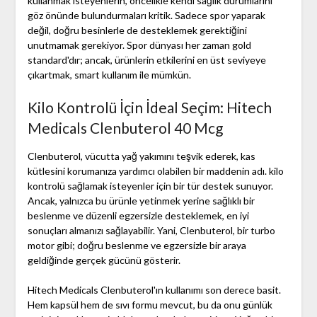
kullanmak isteyenlerin, öncelikle kendi sağlık durumlarını
göz önünde bulundurmaları kritik. Sadece spor yaparak
değil, doğru besinlerle de desteklemek gerektiğini
unutmamak gerekiyor. Spor dünyası her zaman gold
standard'dır; ancak, ürünlerin etkilerini en üst seviyeye
çıkartmak, smart kullanım ile mümkün.
Kilo Kontrolü İçin İdeal Seçim: Hitech
Medicals Clenbuterol 40 Mcg
Clenbuterol, vücutta yağ yakımını teşvik ederek, kas
kütlesini korumanıza yardımcı olabilen bir maddenin adı. kilo
kontrolü sağlamak isteyenler için bir tür destek sunuyor.
Ancak, yalnızca bu ürünle yetinmek yerine sağlıklı bir
beslenme ve düzenli egzersizle desteklemek, en iyi
sonuçları almanızı sağlayabilir. Yani, Clenbuterol, bir turbo
motor gibi; doğru beslenme ve egzersizle bir araya
geldiğinde gerçek gücünü gösterir.
Hitech Medicals Clenbuterol'ın kullanımı son derece basit.
Hem kapsül hem de sıvı formu mevcut, bu da onu günlük