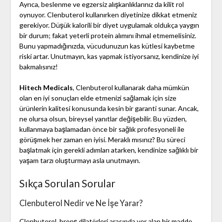
Ayrıca, beslenme ve egzersiz alışkanlıklarınız da kilit rol
oynuyor. Clenbuterol kullanırken diyetinize dikkat etmeniz
gerekiyor. Düşük kalorili bir diyet uygulamak oldukça yaygın
bir durum; fakat yeterli protein alımını ihmal etmemelisiniz.
Bunu yapmadığınızda, vücudunuzun kas kütlesi kaybetme
riski artar. Unutmayın, kas yapmak istiyorsanız, kendinize iyi
bakmalısınız!
Hitech Medicals
, Clenbuterol kullanarak daha mümkün
olan en iyi sonuçları elde etmenizi sağlamak için size
ürünlerin kalitesi konusunda kesin bir garanti sunar. Ancak,
ne olursa olsun, bireysel yanıtlar değişebilir. Bu yüzden,
kullanmaya başlamadan önce bir sağlık profesyoneli ile
görüşmek her zaman en iyisi. Meraklı mısınız? Bu süreci
başlatmak için gerekli adımları atarken, kendinize sağlıklı bir
yaşam tarzı oluşturmayı asla unutmayın.
Sıkça Sorulan Sorular
Clenbuterol Nedir ve Ne İşe Yarar?
Clenbuterol, bronş dilatörleri arasında yer alan bir madde