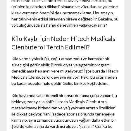
Hitech Medicals Clenbuterol'ü tavsiye ediyor. Ancak, bu
ürünleri kullanırken dikkatli olmanın ve vücudun sinyallerine
kulak vermenin önemini de unutmamak lazım. Unutmayın,
her takviyenin etkisi bireyden bireye değişebilir. Bakalım, bu
yolculuğunuzda siz hangi deneyimleri yaşayacaksınız?
Kilo Kaybı İçin Neden Hitech Medicals
Clenbuterol Tercih Edilmeli?
Kilo verme yolculuğu, çoğu zaman zorlu ve karmaşık bir
süreç gibi görünebilir. Birçok diyet ve egzersiz programı
denedik ama hep aynı yere mi geliyoruz? İşte burada Hitech
Medicals Clenbuterol devreye giriyor! Peki, bu ürün neden
bu kadar popüler hale geldi? Gelin, birlikte keşfedelim.
Kilo kaybında sabır önemli bir unsurdur ama çoğu zaman bu
bekleyiş zorlayıcı olabilir. Hitech Medicals Clenbuterol,
metabolizmayı hızlandıran ve yağ yakımını artıran özellikleri
ile dikkat çekiyor. Yani, sadece spor salonunda terlemekle
kalmayıp, aynı zamanda vücudunuzun yağları daha etkin bir
şekilde yakmasına da yardımcı oluyor. Nasıl mı? Çünkü bu