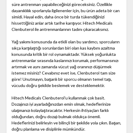
süre antrenman yapabileceğinizi göreceksiniz. Özellikle
dayanıklılık sporlarıyla ilgilenenler için, bu ürün adeta bir can
simidi. Hayal edin, daha önce bir turda tükendiğinizi
hissettiğiniz anlar artık tarihe karışıyor. Hitech Medicals
Clenbuterol ile antrenmanlarının tadını çıkaracaksınız.
Yağ yakımı konusunda da etkili olan bu yardımcı, sporcuların
sıkça karşılaştığı sorunlardan biri olan kas kaybını azaltma
konusunda kritik bir rol oynamaktadır. Yüksek yoğunlukta
antrenmanlar sırasında kaslarınızı korumak, performansınızı
artırmak ve aynı zamanda vücut yağ oranınızı düşürmek
istemez misiniz? Cevabınız evet ise, Clenbuterol tam size
göre! Unutmayın, başarılı bir sporcu olmanın temel taşı,
vücudu doğru şekilde beslemek ve desteklemektir.
Hitech Medicals Clenbuterol'u kullanmak çok basit.
Dozajınızı iyi ayarladığınızdan emin olmak, hedeflerinize
ulaşmanızı kolaylaştıracaktır. Herkesin ihtiyaçları farklı
olduğundan, doğru dozajı bulmak oldukça önemli.
Hedeflerinizi belirleyin ve bilinçli bir şekilde yola çıkın. Başarı,
doğru planlama ve disiplinle mümkündür.