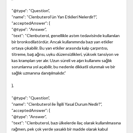
“@type”: “Question”,
“name”: “Clenbuterol’ün Yan Etkileri Nelerdir?”,
“acceptedAnswer”: {
“@type”: “Answer”,
“text”: “Clenbuterol, genellikle astım tedavisinde kullanılan
bir bronkodilatördür. Ancak kullanımında bazı yan etkiler
ortaya çıkabilir. Bu yan etkiler arasında kalp çarpıntısı,
titreme, baş ağrısı, uyku düzensizlikleri, yüksek tansiyon ve
kas krampları yer alır. Uzun süreli ve aşırı kullanımı sağlık
sorunlarına yol açabilir, bu nedenle dikkatli olunmalı ve bir
sağlık uzmanına danışılmalıdır.”
},
“@type”: “Question”,
“name”: “Clenbuterol ile İlgili Yasal Durum Nedir?”,
“acceptedAnswer”: {
“@type”: “Answer”,
“text”: “Clenbuterol, bazı ülkelerde ilaç olarak kullanılmasına
rağmen, pek çok yerde yasaklı bir madde olarak kabul