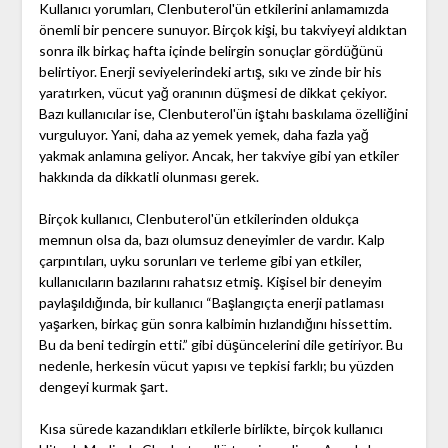
Kullanıcı yorumları, Clenbuterol'ün etkilerini anlamamızda
önemli bir pencere sunuyor. Birçok kişi, bu takviyeyi aldıktan
sonra ilk birkaç hafta içinde belirgin sonuçlar gördüğünü
belirtiyor. Enerji seviyelerindeki artış, sıkı ve zinde bir his
yaratırken, vücut yağ oranının düşmesi de dikkat çekiyor.
Bazı kullanıcılar ise, Clenbuterol'ün iştahı baskılama özelliğini
vurguluyor. Yani, daha az yemek yemek, daha fazla yağ
yakmak anlamına geliyor. Ancak, her takviye gibi yan etkiler
hakkında da dikkatli olunması gerek.
Birçok kullanıcı, Clenbuterol'ün etkilerinden oldukça
memnun olsa da, bazı olumsuz deneyimler de vardır. Kalp
çarpıntıları, uyku sorunları ve terleme gibi yan etkiler,
kullanıcıların bazılarını rahatsız etmiş. Kişisel bir deneyim
paylaşıldığında, bir kullanıcı “Başlangıçta enerji patlaması
yaşarken, birkaç gün sonra kalbimin hızlandığını hissettim.
Bu da beni tedirgin etti.” gibi düşüncelerini dile getiriyor. Bu
nedenle, herkesin vücut yapısı ve tepkisi farklı; bu yüzden
dengeyi kurmak şart.
Kısa sürede kazandıkları etkilerle birlikte, birçok kullanıcı