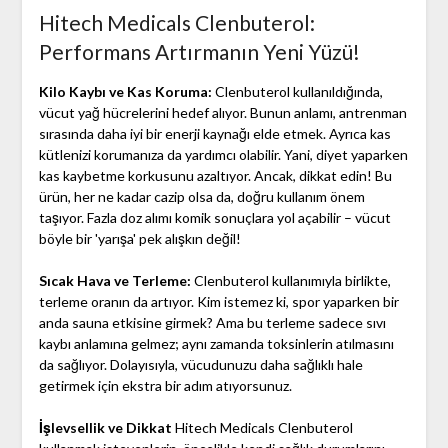
Hitech Medicals Clenbuterol:
Performans Artırmanın Yeni Yüzü!
Kilo Kaybı ve Kas Koruma:
Clenbuterol kullanıldığında,
vücut yağ hücrelerini hedef alıyor. Bunun anlamı, antrenman
sırasında daha iyi bir enerji kaynağı elde etmek. Ayrıca kas
kütlenizi korumanıza da yardımcı olabilir. Yani, diyet yaparken
kas kaybetme korkusunu azaltıyor. Ancak, dikkat edin! Bu
ürün, her ne kadar cazip olsa da, doğru kullanım önem
taşıyor. Fazla doz alımı komik sonuçlara yol açabilir – vücut
böyle bir 'yarışa' pek alışkın değil!
Sıcak Hava ve Terleme:
Clenbuterol kullanımıyla birlikte,
terleme oranın da artıyor. Kim istemez ki, spor yaparken bir
anda sauna etkisine girmek? Ama bu terleme sadece sıvı
kaybı anlamına gelmez; aynı zamanda toksinlerin atılmasını
da sağlıyor. Dolayısıyla, vücudunuzu daha sağlıklı hale
getirmek için ekstra bir adım atıyorsunuz.
İşlevsellik ve Dikkat
Hitech Medicals Clenbuterol