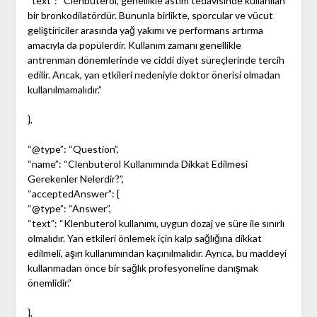
“text”: “Clenbuterol, genellikle astım tedavisinde kullanılan
bir bronkodilatördür. Bununla birlikte, sporcular ve vücut
geliştiriciler arasında yağ yakımı ve performans artırma
amacıyla da popülerdir. Kullanım zamanı genellikle
antrenman dönemlerinde ve ciddi diyet süreçlerinde tercih
edilir. Ancak, yan etkileri nedeniyle doktor önerisi olmadan
kullanılmamalıdır.”
},
“@type”: “Question”,
“name”: “Clenbuterol Kullanımında Dikkat Edilmesi
Gerekenler Nelerdir?”,
“acceptedAnswer”: {
“@type”: “Answer”,
“text”: “Klenbuterol kullanımı, uygun dozaj ve süre ile sınırlı
olmalıdır. Yan etkileri önlemek için kalp sağlığına dikkat
edilmeli, aşırı kullanımından kaçınılmalıdır. Ayrıca, bu maddeyi
kullanmadan önce bir sağlık profesyoneline danışmak
önemlidir.”
},