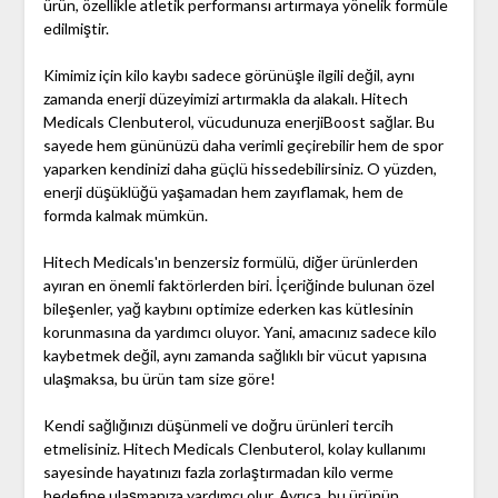
ürün, özellikle atletik performansı artırmaya yönelik formüle
edilmiştir.
Kimimiz için kilo kaybı sadece görünüşle ilgili değil, aynı
zamanda enerji düzeyimizi artırmakla da alakalı. Hitech
Medicals Clenbuterol, vücudunuza enerjiBoost sağlar. Bu
sayede hem gününüzü daha verimli geçirebilir hem de spor
yaparken kendinizi daha güçlü hissedebilirsiniz. O yüzden,
enerji düşüklüğü yaşamadan hem zayıflamak, hem de
formda kalmak mümkün.
Hitech Medicals'ın benzersiz formülü, diğer ürünlerden
ayıran en önemli faktörlerden biri. İçeriğinde bulunan özel
bileşenler, yağ kaybını optimize ederken kas kütlesinin
korunmasına da yardımcı oluyor. Yani, amacınız sadece kilo
kaybetmek değil, aynı zamanda sağlıklı bir vücut yapısına
ulaşmaksa, bu ürün tam size göre!
Kendi sağlığınızı düşünmeli ve doğru ürünleri tercih
etmelisiniz. Hitech Medicals Clenbuterol, kolay kullanımı
sayesinde hayatınızı fazla zorlaştırmadan kilo verme
hedefine ulaşmanıza yardımcı olur. Ayrıca, bu ürünün