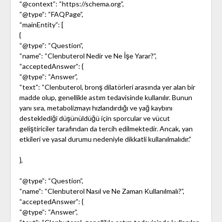
“@context”: “https://schema.org”,
“@type”: “FAQPage”,
“mainEntity”: [
{
“@type”: “Question”,
“name”: “Clenbuterol Nedir ve Ne İşe Yarar?”,
“acceptedAnswer”: {
“@type”: “Answer”,
“text”: “Clenbuterol, bronş dilatörleri arasında yer alan bir
madde olup, genellikle astım tedavisinde kullanılır. Bunun
yanı sıra, metabolizmayı hızlandırdığı ve yağ kaybını
desteklediği düşünüldüğü için sporcular ve vücut
geliştiriciler tarafından da tercih edilmektedir. Ancak, yan
etkileri ve yasal durumu nedeniyle dikkatli kullanılmalıdır.”
},
“@type”: “Question”,
“name”: “Clenbuterol Nasıl ve Ne Zaman Kullanılmalı?”,
“acceptedAnswer”: {
“@type”: “Answer”,