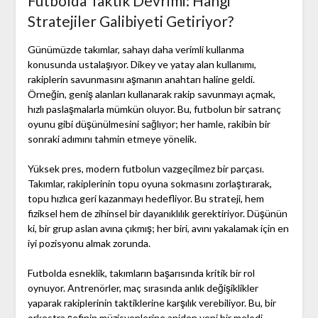
Futbolda Taktik Devrimi: Hangi
Stratejiler Galibiyeti Getiriyor?
Günümüzde takımlar, sahayı daha verimli kullanma
konusunda ustalaşıyor. Dikey ve yatay alan kullanımı,
rakiplerin savunmasını aşmanın anahtarı haline geldi.
Örneğin, geniş alanları kullanarak rakip savunmayı açmak,
hızlı paslaşmalarla mümkün oluyor. Bu, futbolun bir satranç
oyunu gibi düşünülmesini sağlıyor; her hamle, rakibin bir
sonraki adımını tahmin etmeye yönelik.
Yüksek pres, modern futbolun vazgeçilmez bir parçası.
Takımlar, rakiplerinin topu oyuna sokmasını zorlaştırarak,
topu hızlıca geri kazanmayı hedefliyor. Bu strateji, hem
fiziksel hem de zihinsel bir dayanıklılık gerektiriyor. Düşünün
ki, bir grup aslan avına çıkmış; her biri, avını yakalamak için en
iyi pozisyonu almak zorunda.
Futbolda esneklik, takımların başarısında kritik bir rol
oynuyor. Antrenörler, maç sırasında anlık değişiklikler
yaparak rakiplerinin taktiklerine karşılık verebiliyor. Bu, bir
orkestra şefinin müzisyenlerine aniden yeni bir melodi