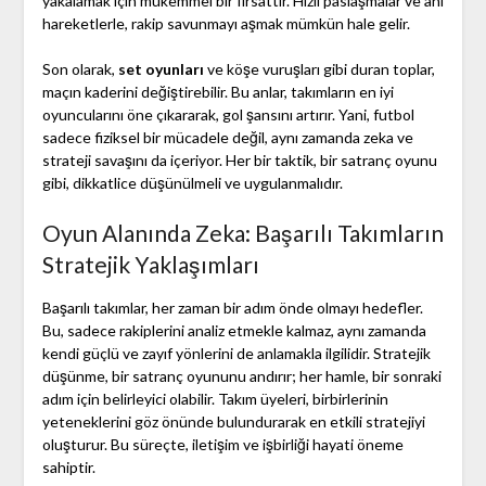
yakalamak için mükemmel bir fırsattır. Hızlı paslaşmalar ve ani
hareketlerle, rakip savunmayı aşmak mümkün hale gelir.
Son olarak,
set oyunları
ve köşe vuruşları gibi duran toplar,
maçın kaderini değiştirebilir. Bu anlar, takımların en iyi
oyuncularını öne çıkararak, gol şansını artırır. Yani, futbol
sadece fiziksel bir mücadele değil, aynı zamanda zeka ve
strateji savaşını da içeriyor. Her bir taktik, bir satranç oyunu
gibi, dikkatlice düşünülmeli ve uygulanmalıdır.
Oyun Alanında Zeka: Başarılı Takımların
Stratejik Yaklaşımları
Başarılı takımlar, her zaman bir adım önde olmayı hedefler.
Bu, sadece rakiplerini analiz etmekle kalmaz, aynı zamanda
kendi güçlü ve zayıf yönlerini de anlamakla ilgilidir. Stratejik
düşünme, bir satranç oyununu andırır; her hamle, bir sonraki
adım için belirleyici olabilir. Takım üyeleri, birbirlerinin
yeteneklerini göz önünde bulundurarak en etkili stratejiyi
oluşturur. Bu süreçte, iletişim ve işbirliği hayati öneme
sahiptir.