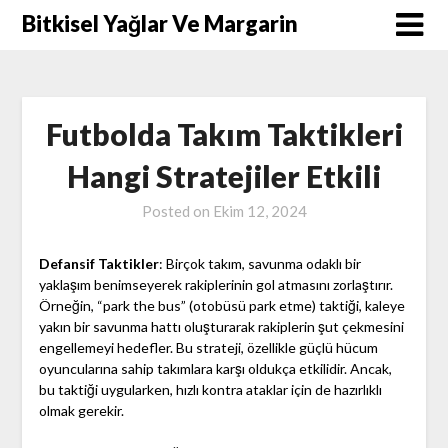
Skip
Bitkisel Yağlar Ve Margarin
to
content
Futbolda Takım Taktikleri
Hangi Stratejiler Etkili
Posted on
Ekim 12, 2024
Defansif Taktikler
: Birçok takım, savunma odaklı bir
yaklaşım benimseyerek rakiplerinin gol atmasını zorlaştırır.
Örneğin, “park the bus” (otobüsü park etme) taktiği, kaleye
yakın bir savunma hattı oluşturarak rakiplerin şut çekmesini
engellemeyi hedefler. Bu strateji, özellikle güçlü hücum
oyuncularına sahip takımlara karşı oldukça etkilidir. Ancak,
bu taktiği uygularken, hızlı kontra ataklar için de hazırlıklı
olmak gerekir.