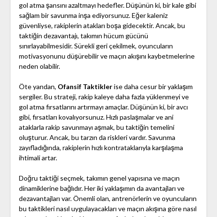
gol atma şansını azaltmayı hedefler. Düşünün ki, bir kale gibi
sağlam bir savunma inşa ediyorsunuz. Eğer kaleniz
güvenliyse, rakiplerin atakları boşa gidecektir. Ancak, bu
taktiğin dezavantajı, takımın hücum gücünü
sınırlayabilmesidir. Sürekli geri çekilmek, oyuncuların
motivasyonunu düşürebilir ve maçın akışını kaybetmelerine
neden olabilir.
Öte yandan,
Ofansif Taktikler
ise daha cesur bir yaklaşım
sergiler. Bu strateji, rakip kaleye daha fazla yüklenmeyi ve
gol atma fırsatlarını artırmayı amaçlar. Düşünün ki, bir avcı
gibi, fırsatları kovalıyorsunuz. Hızlı paslaşmalar ve ani
ataklarla rakip savunmayı aşmak, bu taktiğin temelini
oluşturur. Ancak, bu tarzın da riskleri vardır. Savunma
zayıfladığında, rakiplerin hızlı kontrataklarıyla karşılaşma
ihtimali artar.
Doğru taktiği seçmek, takımın genel yapısına ve maçın
dinamiklerine bağlıdır. Her iki yaklaşımın da avantajları ve
dezavantajları var. Önemli olan, antrenörlerin ve oyuncuların
bu taktikleri nasıl uygulayacakları ve maçın akışına göre nasıl