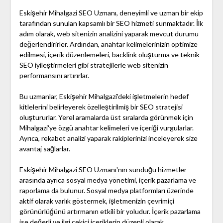
Eskişehir Mihalgazi SEO Uzmanı, deneyimli ve uzman bir ekip
tarafından sunulan kapsamlı bir SEO hizmeti sunmaktadır. İlk
adım olarak, web sitenizin analizini yaparak mevcut durumu
değerlendirirler. Ardından, anahtar kelimelerinizin optimize
edilmesi, içerik düzenlemeleri, backlink oluşturma ve teknik
SEO iyileştirmeleri gibi stratejilerle web sitenizin
performansını artırırlar.
Bu uzmanlar, Eskişehir Mihalgazi'deki işletmelerin hedef
kitlelerini belirleyerek özelleştirilmiş bir SEO stratejisi
oluştururlar. Yerel aramalarda üst sıralarda görünmek için
Mihalgazi'ye özgü anahtar kelimeleri ve içeriği vurgularlar.
Ayrıca, rekabet analizi yaparak rakiplerinizi inceleyerek size
avantaj sağlarlar.
Eskişehir Mihalgazi SEO Uzmanı'nın sunduğu hizmetler
arasında ayrıca sosyal medya yönetimi, içerik pazarlama ve
raporlama da bulunur. Sosyal medya platformları üzerinde
aktif olarak varlık göstermek, işletmenizin çevrimiçi
görünürlüğünü artırmanın etkili bir yoludur. İçerik pazarlama
ise değerli ve ilgi çekici içeriklerin düzenli olarak