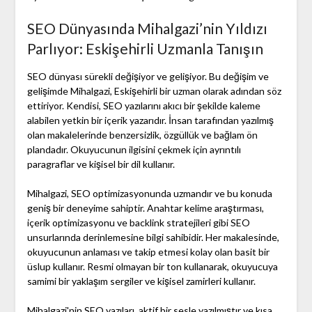
SEO Dünyasında Mihalgazi’nin Yıldızı
Parlıyor: Eskişehirli Uzmanla Tanışın
SEO dünyası sürekli değişiyor ve gelişiyor. Bu değişim ve
gelişimde Mihalgazi, Eskişehirli bir uzman olarak adından söz
ettiriyor. Kendisi, SEO yazılarını akıcı bir şekilde kaleme
alabilen yetkin bir içerik yazarıdır. İnsan tarafından yazılmış
olan makalelerinde benzersizlik, özgüllük ve bağlam ön
plandadır. Okuyucunun ilgisini çekmek için ayrıntılı
paragraflar ve kişisel bir dil kullanır.
Mihalgazi, SEO optimizasyonunda uzmandır ve bu konuda
geniş bir deneyime sahiptir. Anahtar kelime araştırması,
içerik optimizasyonu ve backlink stratejileri gibi SEO
unsurlarında derinlemesine bilgi sahibidir. Her makalesinde,
okuyucunun anlaması ve takip etmesi kolay olan basit bir
üslup kullanır. Resmi olmayan bir ton kullanarak, okuyucuya
samimi bir yaklaşım sergiler ve kişisel zamirleri kullanır.
Mihalgazi'nin SEO yazıları, aktif bir sesle yazılmıştır ve kısa