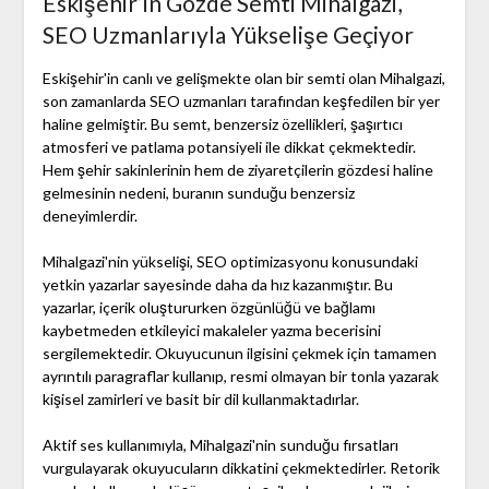
Eskişehir’in Gözde Semti Mihalgazi,
SEO Uzmanlarıyla Yükselişe Geçiyor
Eskişehir'in canlı ve gelişmekte olan bir semti olan Mihalgazi,
son zamanlarda SEO uzmanları tarafından keşfedilen bir yer
haline gelmiştir. Bu semt, benzersiz özellikleri, şaşırtıcı
atmosferi ve patlama potansiyeli ile dikkat çekmektedir.
Hem şehir sakinlerinin hem de ziyaretçilerin gözdesi haline
gelmesinin nedeni, buranın sunduğu benzersiz
deneyimlerdir.
Mihalgazi'nin yükselişi, SEO optimizasyonu konusundaki
yetkin yazarlar sayesinde daha da hız kazanmıştır. Bu
yazarlar, içerik oluştururken özgünlüğü ve bağlamı
kaybetmeden etkileyici makaleler yazma becerisini
sergilemektedir. Okuyucunun ilgisini çekmek için tamamen
ayrıntılı paragraflar kullanıp, resmi olmayan bir tonla yazarak
kişisel zamirleri ve basit bir dil kullanmaktadırlar.
Aktif ses kullanımıyla, Mihalgazi'nin sunduğu fırsatları
vurgulayarak okuyucuların dikkatini çekmektedirler. Retorik