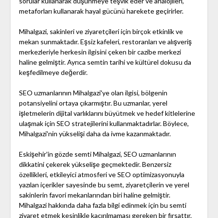
sorular kullanarak düşünmeye teşvik eder ve analojileri,
metaforları kullanarak hayal gücünü harekete geçirirler.
Mihalgazi, sakinleri ve ziyaretçileri için birçok etkinlik ve
mekan sunmaktadır. Eşsiz kafeleri, restoranları ve alışveriş
merkezleriyle herkesin ilgisini çeken bir cazibe merkezi
haline gelmiştir. Ayrıca semtin tarihi ve kültürel dokusu da
keşfedilmeye değerdir.
SEO uzmanlarının Mihalgazi'ye olan ilgisi, bölgenin
potansiyelini ortaya çıkarmıştır. Bu uzmanlar, yerel
işletmelerin dijital varlıklarını büyütmek ve hedef kitlelerine
ulaşmak için SEO stratejilerini kullanmaktadırlar. Böylece,
Mihalgazi'nin yükselişi daha da ivme kazanmaktadır.
Eskişehir'in gözde semti Mihalgazi, SEO uzmanlarının
dikkatini çekerek yükselişe geçmektedir. Benzersiz
özellikleri, etkileyici atmosferi ve SEO optimizasyonuyla
yazılan içerikler sayesinde bu semt, ziyaretçilerin ve yerel
sakinlerin favori mekanlarından biri haline gelmiştir.
Mihalgazi hakkında daha fazla bilgi edinmek için bu semti
ziyaret etmek kesinlikle kaçırılmaması gereken bir fırsattır.