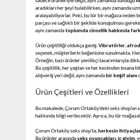
sadece ürünleriyle değil, aynı zamanda sunduğu
h
aradıkları her şeyi bulabilirken, aynı zamanda uz
aralayabiliyorlar. Peki, bu tür bir mağaza neden b
parçası ve sağlıklı bir şekilde konuşulması gere
aynı zamanda
toplumda cinsellik hakkında far
Ürün çeşitliliği oldukça geniş.
Vibratörler
,
afrod
seçenek, müşterilerin beğenisine sunulmakta. He
Örneğin, bazı ürünler yenilikçi tasarımlarıyla dikk
Bu çeşitlilik, her yaştan ve her kesimden insana 
alışveriş yeri değil, aynı zamanda
bir keşif alanı
o
Ürün Çeşitleri ve Özellikleri
Bu makalede, Çorum Ortaköy’deki seks shop’un su
hakkında bilgi verilecektir. Ayrıca, bu tür mağazal
Çorum Ortaköy seks shop’ta,
herkesin ihtiyaçla
Bu ürünler arasında
seks oyuncakları
,
iç giyim
, 