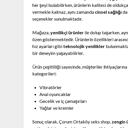
her şeyi bulabilirken, ürünlerin kalitesi de oldukç
vermekle kalmaz, aynı zamanda
cinsel sağlığı
da 
seçenekler sunulmaktadır.
Mağaza,
yenilikçi ürünler
ile dolup taşarken, ay
özen göstermektedir. Ürünlerin özellikleri arasında
hız ayarları gibi
teknolojik yenilikler
bulunmaktad
bir deneyim yaşayabilirler.
Ürün çeşitliliği sayesinde, müşteriler ihtiyaçların
kategorileri:
Vibratörler
Anal oyuncaklar
Gecelik ve iç çamaşırları
Yağlar ve kremler
Sonuç olarak, Çorum Ortaköy seks shop,
zengin ü