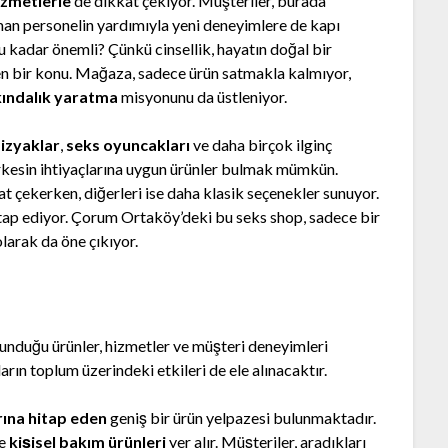
izmetlerle
de dikkat çekiyor. Müşteriler, burada
man personelin yardımıyla yeni deneyimlere de kapı
u kadar önemli? Çünkü cinsellik, hayatın doğal bir
ken bir konu. Mağaza, sadece ürün satmakla kalmıyor,
kındalık yaratma
misyonunu da üstleniyor.
izyaklar
,
seks oyuncakları
ve daha birçok ilginç
rkesin ihtiyaçlarına uygun ürünler bulmak mümkün.
at çekerken, diğerleri ise daha klasik seçenekler sunuyor.
hitap ediyor. Çorum Ortaköy’deki bu seks shop, sadece bir
larak da öne çıkıyor.
nduğu ürünler, hizmetler ve müşteri deneyimleri
arın toplum üzerindeki etkileri de ele alınacaktır.
rına hitap eden
geniş bir ürün yelpazesi bulunmaktadır.
ve
kişisel bakım ürünleri
yer alır. Müşteriler, aradıkları