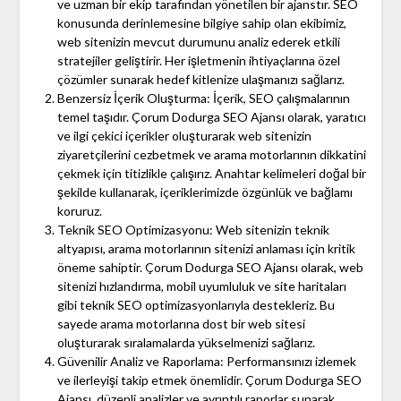
ve uzman bir ekip tarafından yönetilen bir ajanstır. SEO
konusunda derinlemesine bilgiye sahip olan ekibimiz,
web sitenizin mevcut durumunu analiz ederek etkili
stratejiler geliştirir. Her işletmenin ihtiyaçlarına özel
çözümler sunarak hedef kitlenize ulaşmanızı sağlarız.
Benzersiz İçerik Oluşturma: İçerik, SEO çalışmalarının
temel taşıdır. Çorum Dodurga SEO Ajansı olarak, yaratıcı
ve ilgi çekici içerikler oluşturarak web sitenizin
ziyaretçilerini cezbetmek ve arama motorlarının dikkatini
çekmek için titizlikle çalışırız. Anahtar kelimeleri doğal bir
şekilde kullanarak, içeriklerimizde özgünlük ve bağlamı
koruruz.
Teknik SEO Optimizasyonu: Web sitenizin teknik
altyapısı, arama motorlarının sitenizi anlaması için kritik
öneme sahiptir. Çorum Dodurga SEO Ajansı olarak, web
sitenizi hızlandırma, mobil uyumluluk ve site haritaları
gibi teknik SEO optimizasyonlarıyla destekleriz. Bu
sayede arama motorlarına dost bir web sitesi
oluşturarak sıralamalarda yükselmenizi sağlarız.
Güvenilir Analiz ve Raporlama: Performansınızı izlemek
ve ilerleyişi takip etmek önemlidir. Çorum Dodurga SEO
Ajansı, düzenli analizler ve ayrıntılı raporlar sunarak