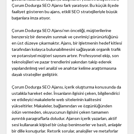
Çorum Dodurga SEO Ajansı fark yaratıyor. Bu küçük ilçede
faaliyet gösteren bu ajans, etkili SEO stratejileriyle büyük
başarılara imza atıyor.
Çorum Dodurga SEO Ajansı'nın önceliği, müşterilerine
benzersiz bir deneyim sunmak ve çevrimiçi görünürlüğünü
en üst düzeye çıkarmaktır. Ajans, bir işletmenin hedef kitlesi
tarafından kolayca bulunabilmesini sağlayarak organik trafik
ve potansiyel müşteri sayısını artırır. Profesyonel ekip, son
teknolojileri ve pazar trendlerini yakından takip ederek
yapılandırılmış veri analizi ve anahtar kelime araştırmasına
dayalı stratejiler geliştirir.
Çorum Dodurga SEO Ajansı, içerik oluşturma konusunda da
ustalıkla hareket eder. İnsanların ilgisini çeken, bilgilendirici
ve etkileyici makalelerle web sitelerinin kalitesini
yükseltirler. Makaleler, bağlamından ve özgünlüğünden
ödün vermeden, okuyucunun ilgisini çeken tamamen
ayrıntılı paragraflarla doludur. Ajansın içerik yazarları, aktif
sesi kullanarak kişisel bir üslup benimserler ve basit, anlaşılır
bir dille konuşurlar. Retorik sorular, analojiler ve metaforlar