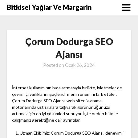
Skip
Bitkisel Yağlar Ve Margarin
to
content
Çorum Dodurga SEO
Ajansı
Posted on
Ocak 26, 2024
İnternet kullanımının hızla artmasıyla birlikte, işletmeler de
çevrimiçi varlıklarını güçlendirmenin önemini fark ettiler.
Çorum Dodurga SEO Ajansı, web sitenizi arama
motorlarında üst sıralara taşıyarak görünürlüğünüzü
artırmak için en iyi çözümleri sunuyor. İşte neden bizimle
çalışmanız gerektiğine dair ayrıntılar.
Uzman Ekibimiz: Çorum Dodurga SEO Ajansı, deneyimli