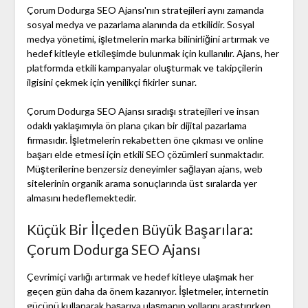
Çorum Dodurga SEO Ajansı'nın stratejileri aynı zamanda
sosyal medya ve pazarlama alanında da etkilidir. Sosyal
medya yönetimi, işletmelerin marka bilinirliğini artırmak ve
hedef kitleyle etkileşimde bulunmak için kullanılır. Ajans, her
platformda etkili kampanyalar oluşturmak ve takipçilerin
ilgisini çekmek için yenilikçi fikirler sunar.
Çorum Dodurga SEO Ajansı sıradışı stratejileri ve insan
odaklı yaklaşımıyla ön plana çıkan bir dijital pazarlama
firmasıdır. İşletmelerin rekabetten öne çıkması ve online
başarı elde etmesi için etkili SEO çözümleri sunmaktadır.
Müşterilerine benzersiz deneyimler sağlayan ajans, web
sitelerinin organik arama sonuçlarında üst sıralarda yer
almasını hedeflemektedir.
Küçük Bir İlçeden Büyük Başarılara:
Çorum Dodurga SEO Ajansı
Çevrimiçi varlığı artırmak ve hedef kitleye ulaşmak her
geçen gün daha da önem kazanıyor. İşletmeler, internetin
gücünü kullanarak başarıya ulaşmanın yollarını araştırırken,