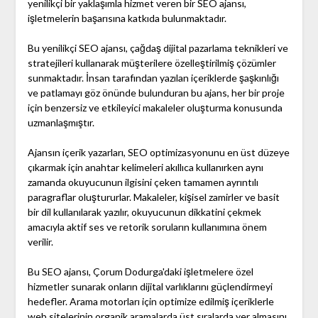
yenilikçi bir yaklaşımla hizmet veren bir SEO ajansı,
işletmelerin başarısına katkıda bulunmaktadır.
Bu yenilikçi SEO ajansı, çağdaş dijital pazarlama teknikleri ve
stratejileri kullanarak müşterilere özelleştirilmiş çözümler
sunmaktadır. İnsan tarafından yazılan içeriklerde şaşkınlığı
ve patlamayı göz önünde bulunduran bu ajans, her bir proje
için benzersiz ve etkileyici makaleler oluşturma konusunda
uzmanlaşmıştır.
Ajansın içerik yazarları, SEO optimizasyonunu en üst düzeye
çıkarmak için anahtar kelimeleri akıllıca kullanırken aynı
zamanda okuyucunun ilgisini çeken tamamen ayrıntılı
paragraflar oluştururlar. Makaleler, kişisel zamirler ve basit
bir dil kullanılarak yazılır, okuyucunun dikkatini çekmek
amacıyla aktif ses ve retorik soruların kullanımına önem
verilir.
Bu SEO ajansı, Çorum Dodurga'daki işletmelere özel
hizmetler sunarak onların dijital varlıklarını güçlendirmeyi
hedefler. Arama motorları için optimize edilmiş içeriklerle
web sitelerinin organik aramalarda üst sıralarda yer almasını