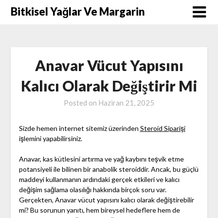
Skip
Bitkisel Yağlar Ve Margarin
to
content
Anavar Vücut Yapısını
Kalıcı Olarak Değiştirir Mi
Posted on
Haziran 21, 2025
Sizde hemen internet sitemiz üzerinden
Steroid Siparişi
işlemini yapabilirsiniz.
Anavar, kas kütlesini artırma ve yağ kaybını teşvik etme
potansiyeli ile bilinen bir anabolik steroiddir. Ancak, bu güçlü
maddeyi kullanmanın ardındaki gerçek etkileri ve kalıcı
değişim sağlama olasılığı hakkında birçok soru var.
Gerçekten, Anavar vücut yapısını kalıcı olarak değiştirebilir
mi? Bu sorunun yanıtı, hem bireysel hedeflere hem de