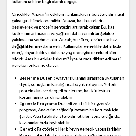
kullanım şekline bağlı olarak değişir.
Öncelikle, Anavar’ın etkilerini anlamak için, bu steroidin nasıl
çalıştığını bilmek önemlidir. Anavar, kas hücrelerini
besleyerek ve protein sentezini artırarak çalışır. Bu, kas
kütlesinin artmasına ve yağların daha verimli bir şekilde
yakılmasına yardımcı olur. Ancak, bu süreçte vücutta bazı
değişiklikler meydana gelir. Kullanıcılar genellikle daha fazla
enerji, dayanıklılık ve daha az yağ oranı gibi olumlu etkiler
bildirir. Ama bu etkiler kalıcı mı? İşte burada dikkat edilmesi
gereken birkaç nokta var:
Beslenme Düzeni:
Anavar kullanımı sırasında uygulanan
diyet, sonuçların kalıcılığında büyük rol oynar. Yeterli
protein alımı ve dengeli beslenme, kas kütlesinin
korunmasına yardımcı olabilir.
Egzersiz Programı:
Düzenli ve etkili bir egzersiz
programı, Anavar’ın sağladığı kazanımları korumak için
şarttır. Aksi takdirde, steroidin etkileri sona erdiğinde,
kazanımlar hızla kaybolabilir.
Genetik Faktörler:
Her bireyin genetik yapısı farklıdır.
Bazı insanlar daha hızlı sonuç alırken, diğerleri için süreç