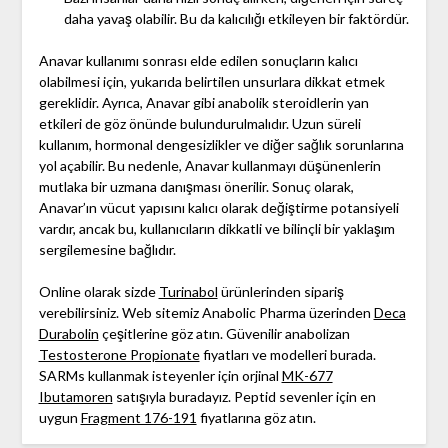
daha yavaş olabilir. Bu da kalıcılığı etkileyen bir faktördür.
Anavar kullanımı sonrası elde edilen sonuçların kalıcı
olabilmesi için, yukarıda belirtilen unsurlara dikkat etmek
gereklidir. Ayrıca, Anavar gibi anabolik steroidlerin yan
etkileri de göz önünde bulundurulmalıdır. Uzun süreli
kullanım, hormonal dengesizlikler ve diğer sağlık sorunlarına
yol açabilir. Bu nedenle, Anavar kullanmayı düşünenlerin
mutlaka bir uzmana danışması önerilir. Sonuç olarak,
Anavar’ın vücut yapısını kalıcı olarak değiştirme potansiyeli
vardır, ancak bu, kullanıcıların dikkatli ve bilinçli bir yaklaşım
sergilemesine bağlıdır.
Online olarak sizde
Turinabol
ürünlerinden sipariş
verebilirsiniz. Web sitemiz Anabolic Pharma üzerinden
Deca
Durabolin
çeşitlerine göz atın. Güvenilir anabolizan
Testosterone Propionate
fiyatları ve modelleri burada.
SARMs kullanmak isteyenler için orjinal
MK-677
Ibutamoren
satışıyla buradayız. Peptid sevenler için en
uygun
Fragment 176-191
fiyatlarına göz atın.