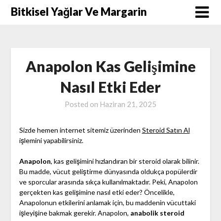
Skip
Bitkisel Yağlar Ve Margarin
to
content
Anapolon Kas Gelişimine
Nasıl Etki Eder
Posted on
Haziran 21, 2025
Sizde hemen internet sitemiz üzerinden
Steroid Satın Al
işlemini yapabilirsiniz.
Anapolon
, kas gelişimini hızlandıran bir steroid olarak bilinir.
Bu madde, vücut geliştirme dünyasında oldukça popülerdir
ve sporcular arasında sıkça kullanılmaktadır. Peki, Anapolon
gerçekten kas gelişimine nasıl etki eder? Öncelikle,
Anapolonun etkilerini anlamak için, bu maddenin vücuttaki
işleyişine bakmak gerekir. Anapolon,
anabolik steroid