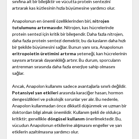
sınıfına ait bir bileşiktir ve vücutta protein sentezini
artırarak kas kütlesinin hızla büyümesine yardımcı olur.
Anapolonun en önemli özelliklerinden biri,
nitrojen
tutulumunu artırmasıdır
. Nitrojen, kas hücrelerinde
protein sentezi için kritik bir bileşendir. Daha fazla nitrojen,
daha fazla protein sentezi demektir, bu da kasların daha hızlı
bir şekilde büyümesini sağlar. Bunun yanı sıra, Anapolonun
eritropoietin üretimini artırma
yeteneği, kan hücrelerinin
sayısını artırarak dayanıklılığı artırır. Bu durum, sporcuların
antrenman sırasında daha fazla enerjiye sahip olmasını
sağlar.
Ancak, Anapolon kullanımı sadece avantajlarla sınırlı değildir.
Potansiyel yan etkileri
arasında karaciğer hasarı, hormon
dengesizlikleri ve psikolojik sorunlar yer alır. Bu nedenle,
Anapolon kullanmadan önce dikkatli düşünmek ve uzman bir
doktordan bilgi almak önemlidir. Kullanım şekli de oldukça
kritiktir; genellikle
döngüsel kullanım
önerilmektedir. Bu,
vücudun Anapolonun etkilerine alışmasını engeller ve yan
etkilerin azaltılmasına yardımcı olur.