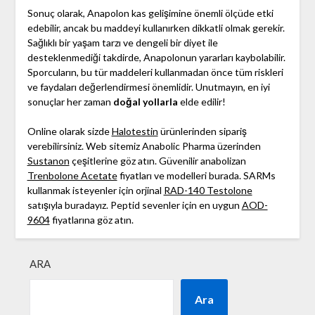
Sonuç olarak, Anapolon kas gelişimine önemli ölçüde etki
edebilir, ancak bu maddeyi kullanırken dikkatli olmak gerekir.
Sağlıklı bir yaşam tarzı ve dengeli bir diyet ile
desteklenmediği takdirde, Anapolonun yararları kaybolabilir.
Sporcuların, bu tür maddeleri kullanmadan önce tüm riskleri
ve faydaları değerlendirmesi önemlidir. Unutmayın, en iyi
sonuçlar her zaman
doğal yollarla
elde edilir!
Online olarak sizde
Halotestin
ürünlerinden sipariş
verebilirsiniz. Web sitemiz Anabolic Pharma üzerinden
Sustanon
çeşitlerine göz atın. Güvenilir anabolizan
Trenbolone Acetate
fiyatları ve modelleri burada. SARMs
kullanmak isteyenler için orjinal
RAD-140 Testolone
satışıyla buradayız. Peptid sevenler için en uygun
AOD-
9604
fiyatlarına göz atın.
ARA
Ara